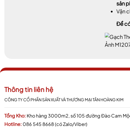
sản 
Vận c
Để có
Ảnh M120
Thông tin liên hệ
CÔNG TY CỔ PHẦN SẢN XUẤT VÀ THƯƠNG MẠI TÂN HOÀNG KIM
Tổng Kho:
Kho hàng 3000m2, số 105 đường Đào Cam Mộc,
Hotline:
086 545 8668 (có Zalo/Viber)