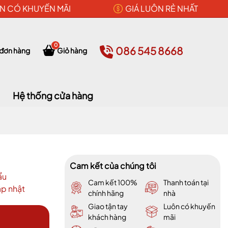
N CÓ KHUYẾN MÃI
GIÁ LUÔN RẺ NHẤT
0
086 545 8668
 đơn hàng
Giỏ hàng
Hệ thống cửa hàng
Cam kết của chúng tôi
ẩu
Cam kết 100%
Thanh toán tại
p nhật
chính hãng
nhà
Giao tận tay
Luôn có khuyến
khách hàng
mãi