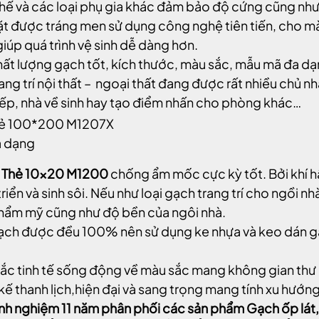
chế và các loại phụ gia khác đảm bảo độ cứng cũng nh
t được tráng men sử dụng công nghệ tiên tiến, cho mà
iúp quá trình vệ sinh dễ dàng hơn.
hất lượng gạch tốt, kích thước, màu sắc, mẫu mã đa dạn
rang trí nội thất – ngoại thất đang được rất nhiều chủ 
ếp, nhà về sinh hay tạo điểm nhấn cho phòng khác…
a dạng
 Thẻ 10×20 M1200
chống ẩm mốc cực kỳ tốt. Bởi khí h
triển và sinh sôi. Nếu như loại gạch trang trí cho ngồi 
hẩm mỹ cũng như độ bền của ngôi nhà.
ch được đều 100% nên sử dụng ke nhựa và keo dán gạ
ắc tinh tế sống động về màu sắc mang không gian thư
 kế thanh lịch,hiện đại và sang trọng mang tính xu hướng
inh nghiệm 11 năm phân phối các sản phẩm Gạch ốp lá