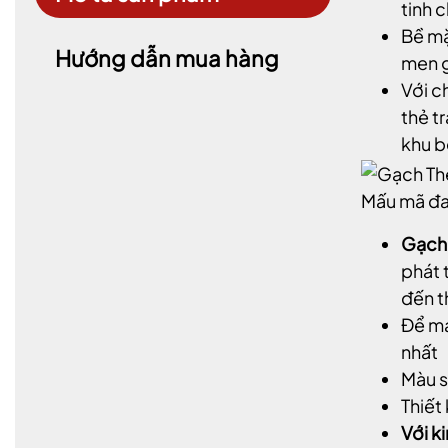
tinh 
Bề mặ
Hướng dẫn mua hàng
men g
Với c
thẻ t
khu b
Mấu mã đ
Gạch
phát 
đến t
Để mạ
nhất
Màu s
Thiết
Với k