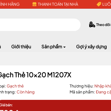
HÍNH HÃNG
THANH TOÁN TẠI NHÀ
LUÔ
Theo dõi
ủ
Giới thiệu
Sản phẩm
Gợi ý xây dựng
Gạch Thẻ 10x20 M1207X
Mã giảm giá:
oại:
Gạch thẻ
Thương hiệu:
Nhập kh
Ngày hết hạn:
ình trạng:
Còn hàng
Mã sản phẩm:
Đang cậ
Điều kiện:
Giá bán: