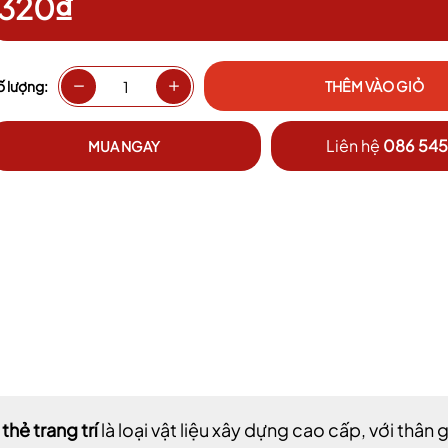
320₫
ố lượng:
THÊM VÀO GIỎ
Liên hệ
086 545
MUA NGAY
thẻ trang trí
là loại vật liệu xây dựng cao cấp, với thân