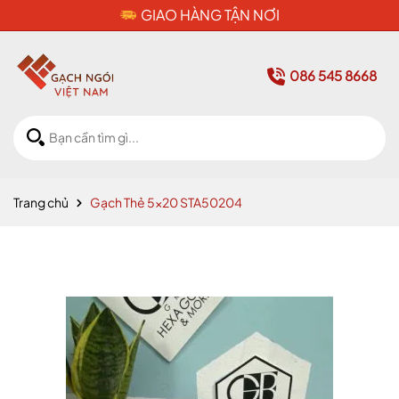
CAM KẾT HÀNG CHÍNH HÃNG
086 545 8668
Trang chủ
Gạch Thẻ 5x20 STA50204