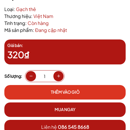
Loại:
Gạch thẻ
Thương hiệu:
Việt Nam
Tình trạng:
Còn hàng
Mã sản phẩm:
Đang cập nhật
Giá bán:
320₫
Số lượng:
THÊM VÀO GIỎ
MUA NGAY
Liên hệ
086 545 8668