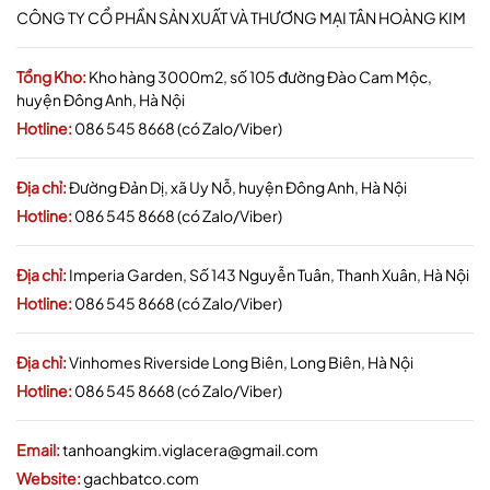
CÔNG TY CỔ PHẦN SẢN XUẤT VÀ THƯƠNG MẠI TÂN HOÀNG KIM
Tổng Kho:
Kho hàng 3000m2, số 105 đường Đào Cam Mộc,
huyện Đông Anh, Hà Nội
Hotline:
086 545 8668 (có Zalo/Viber)
Địa chỉ:
Đường Đản Dị, xã Uy Nỗ, huyện Đông Anh, Hà Nội
Hotline:
086 545 8668 (có Zalo/Viber)
Địa chỉ:
Imperia Garden, Số 143 Nguyễn Tuân, Thanh Xuân, Hà Nội
Hotline:
086 545 8668 (có Zalo/Viber)
Địa chỉ:
Vinhomes Riverside Long Biên, Long Biên, Hà Nội
Hotline:
086 545 8668 (có Zalo/Viber)
Email:
tanhoangkim.viglacera@gmail.com
Website:
gachbatco.com