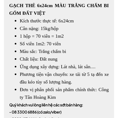
GẠCH THẺ 6x24cm MÀU TRẮNG CHẤM BI
GỐM ĐẤT VIỆT
Kích thước thực tế: 6x24cm
Cân nặng: 15kg/hộp
1 hộp = 70 viên = 1m2
Số viên 1m2: 70 viên
Màu sắc: Trắng chấm bi
Chất liệu: Đất nung
Ứng dụng xây dựng: Lát nhà, lát sân....
Phương tiện vận chuyển: xe tải từ 5 tạ đến xe
đầu kéo tùy số lượng hàng.
Đơn vị phân phối sản phẩm chính thức: Công
ty Tân Hoàng Kim
Quý khách vui lòng liên hệ các sđt bán hàng:
-
08 3300 6886
(có zalo/viber)