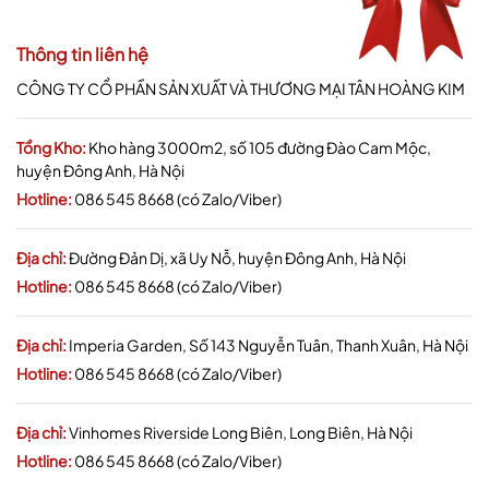
Thông tin liên hệ
CÔNG TY CỔ PHẦN SẢN XUẤT VÀ THƯƠNG MẠI TÂN HOÀNG KIM
Tổng Kho:
Kho hàng 3000m2, số 105 đường Đào Cam Mộc,
huyện Đông Anh, Hà Nội
Hotline:
086 545 8668 (có Zalo/Viber)
Địa chỉ:
Đường Đản Dị, xã Uy Nỗ, huyện Đông Anh, Hà Nội
Hotline:
086 545 8668 (có Zalo/Viber)
Địa chỉ:
Imperia Garden, Số 143 Nguyễn Tuân, Thanh Xuân, Hà Nội
Hotline:
086 545 8668 (có Zalo/Viber)
Địa chỉ:
Vinhomes Riverside Long Biên, Long Biên, Hà Nội
Hotline:
086 545 8668 (có Zalo/Viber)