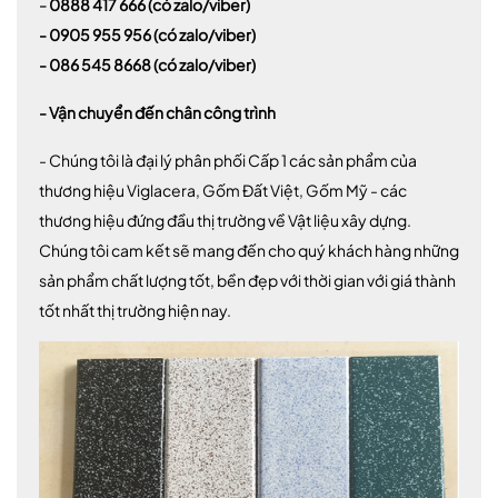
-
0888 417 666
(có zalo/viber)
-
0905 955 956
(có zalo/viber)
- 086 545 8668
(có zalo/viber)
- Vận chuyển đến chân công trình
- Chúng tôi là đại lý phân phối Cấp 1 các sản phẩm của
thương hiệu Viglacera, Gốm Đất Việt, Gốm Mỹ - các
thương hiệu đứng đầu thị trường về Vật liệu xây dựng.
Chúng tôi cam kết sẽ mang đến cho quý khách hàng những
sản phẩm chất lượng tốt, bền đẹp với thời gian với giá thành
tốt nhất thị trường hiện nay.