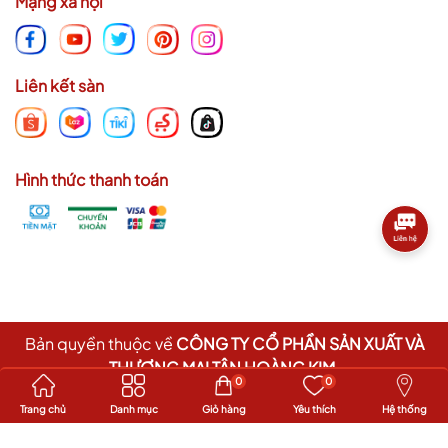
Mạng xã hội
Liên kết sàn
Hình thức thanh toán
Bản quyền thuộc về
CÔNG TY CỔ PHẦN SẢN XUẤT VÀ
THƯƠNG MẠI TÂN HOÀNG KIM
.
0
0
Cung cấp bởi
Sapo
Trang chủ
Danh mục
Giỏ hàng
Yêu thích
Hệ thống