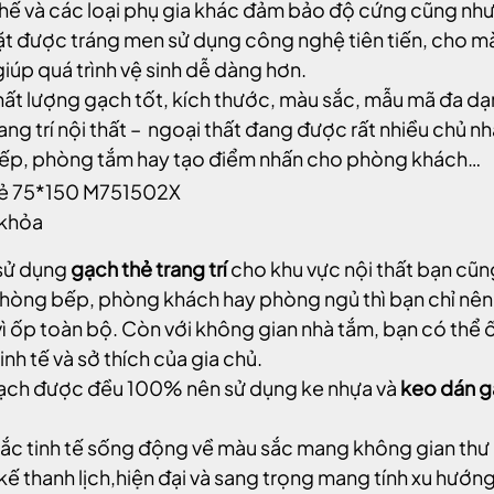
chế và các loại phụ gia khác đảm bảo độ cứng cũng nh
t được tráng men sử dụng công nghệ tiên tiến, cho mà
iúp quá trình vệ sinh dễ dàng hơn.
hất lượng gạch tốt, kích thước, màu sắc, mẫu mã đa dạn
rang trí nội thất – ngoại thất đang được rất nhiều chủ 
ếp, phòng tắm hay tạo điểm nhấn cho phòng khách…
 khỏa
sử dụng
gạch thẻ trang trí
cho khu vực nội thất bạn cũng
hòng bếp, phòng khách hay phòng ngủ thì bạn chỉ nên 
vì ốp toàn bộ. Còn với không gian nhà tắm, bạn có thể
inh tế và sở thích của gia chủ.
ch được đều 100% nên sử dụng ke nhựa và
keo dán 
ắc tinh tế sống động về màu sắc mang không gian thư
 kế thanh lịch,hiện đại và sang trọng mang tính xu hướng