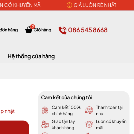
N CÓ KHUYẾN MÃI
GIÁ LUÔN RẺ NHẤT
0
086 545 8668
 đơn hàng
Giỏ hàng
Hệ thống cửa hàng
Cam kết của chúng tôi
m
Cam kết 100%
Thanh toán tại
p nhật
chính hãng
nhà
Giao tận tay
Luôn có khuyến
khách hàng
mãi