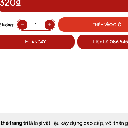
320₫
ố lượng:
THÊM VÀO GIỎ
Liên hệ
086 545
MUA NGAY
thẻ trang trí
là loại vật liệu xây dựng cao cấp, với thân