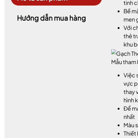
tinh 
Bề mặ
Hướng dẫn mua hàng
men g
Với c
thẻ t
khu b
Mẫu tham
Việc 
vực p
thay 
hình k
Để mạ
nhất
Màu s
Thiết