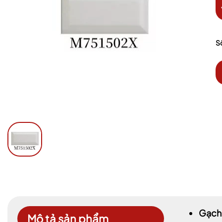
S
Gạch 
Mô tả sản phẩm