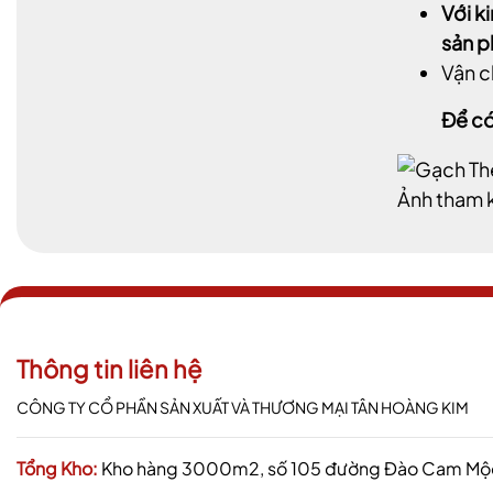
Với k
sản 
Vận c
Để có
Ảnh tham 
Thông tin liên hệ
CÔNG TY CỔ PHẦN SẢN XUẤT VÀ THƯƠNG MẠI TÂN HOÀNG KIM
Tổng Kho:
Kho hàng 3000m2, số 105 đường Đào Cam Mộc,