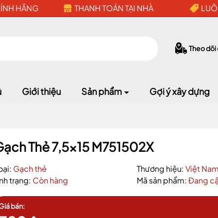
HÍNH HÃNG
THANH TOÁN TẠI NHÀ
LUÔ
Theo dõi
ủ
Giới thiệu
Sản phẩm
Gợi ý xây dựng
Gạch Thẻ 7,5x15 M751502X
Mã giảm giá:
oại:
Gạch thẻ
Thương hiệu:
Việt Na
Ngày hết hạn:
ình trạng:
Còn hàng
Mã sản phẩm:
Đang cậ
Giá bán:
Điều kiện: