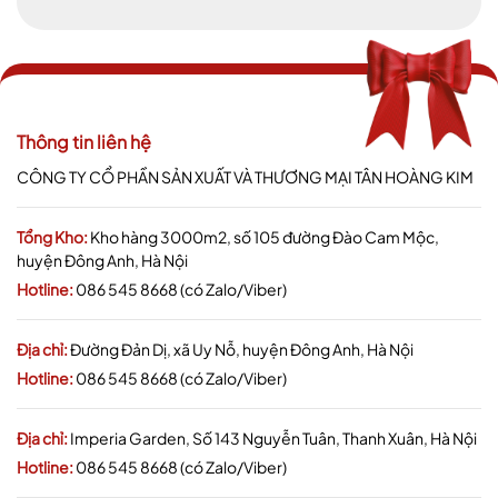
Thông tin liên hệ
CÔNG TY CỔ PHẦN SẢN XUẤT VÀ THƯƠNG MẠI TÂN HOÀNG KIM
Tổng Kho:
Kho hàng 3000m2, số 105 đường Đào Cam Mộc,
huyện Đông Anh, Hà Nội
Hotline:
086 545 8668 (có Zalo/Viber)
Địa chỉ:
Đường Đản Dị, xã Uy Nỗ, huyện Đông Anh, Hà Nội
Hotline:
086 545 8668 (có Zalo/Viber)
Địa chỉ:
Imperia Garden, Số 143 Nguyễn Tuân, Thanh Xuân, Hà Nội
Hotline:
086 545 8668 (có Zalo/Viber)