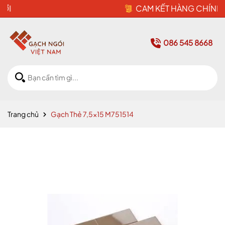
CAM KẾT HÀNG CHÍNH HÃNG
086 545 8668
Trang chủ
Gạch Thẻ 7,5x15 M751514