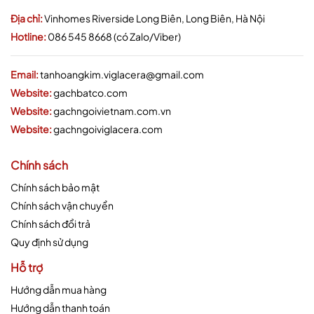
Địa chỉ:
Vinhomes Riverside Long Biên, Long Biên, Hà Nội
Hotline:
086 545 8668 (có Zalo/Viber)
Email:
tanhoangkim.viglacera@gmail.com
Website:
gachbatco.com
Website:
gachngoivietnam.com.vn
Website:
gachngoiviglacera.com
Chính sách
Chính sách bảo mật
Chính sách vận chuyển
Chính sách đổi trả
Quy định sử dụng
Hỗ trợ
Hướng dẫn mua hàng
Hướng dẫn thanh toán