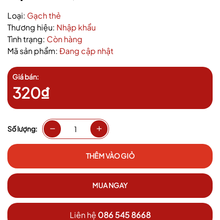
Loại:
Gạch thẻ
Thương hiệu:
Nhập khẩu
Tình trạng:
Còn hàng
Mã sản phẩm:
Đang cập nhật
Giá bán:
320₫
Số lượng:
THÊM VÀO GIỎ
MUA NGAY
Liên hệ
086 545 8668