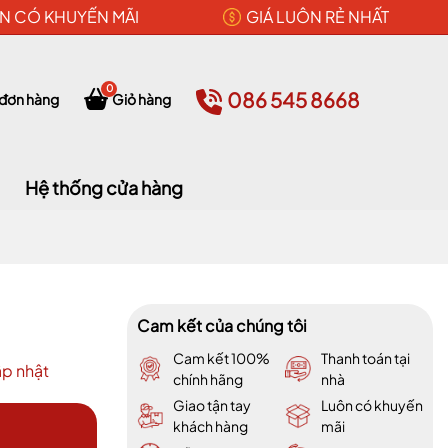
N CÓ KHUYẾN MÃI
GIÁ LUÔN RẺ NHẤT
0
086 545 8668
 đơn hàng
Giỏ hàng
Hệ thống cửa hàng
Cam kết của chúng tôi
Cam kết 100%
Thanh toán tại
p nhật
chính hãng
nhà
Giao tận tay
Luôn có khuyến
khách hàng
mãi