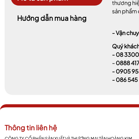
thương hiệ
sản phẩm c
Hướng dẫn mua hàng
- Vận chuy
Quý khách 
-
08 3300
-
0888 41
-
0905 95
- 086 545
Thông tin liên hệ
CÔNG TY CỔ PHẦN SẢN XUẤT VÀ THƯƠNG MẠI TÂN HOÀNG KIM