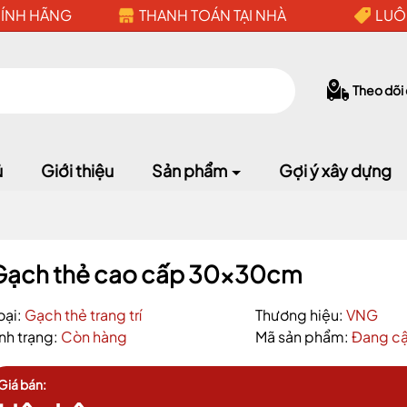
HÍNH HÃNG
THANH TOÁN TẠI NHÀ
LUÔ
Theo dõi
ủ
Giới thiệu
Sản phẩm
Gợi ý xây dựng
Mã giảm giá:
Gạch thẻ cao cấp 30x30cm
Ngày hết hạn:
oại:
Gạch thẻ trang trí
Thương hiệu:
VNG
ình trạng:
Còn hàng
Mã sản phẩm:
Đang cậ
Điều kiện:
Giá bán: