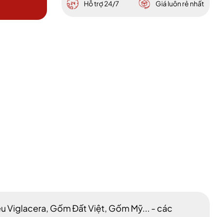
Hỗ trợ 24/7
Giá luôn rẻ nhất
ệu Viglacera, Gốm Đất Việt, Gốm Mỹ... - các