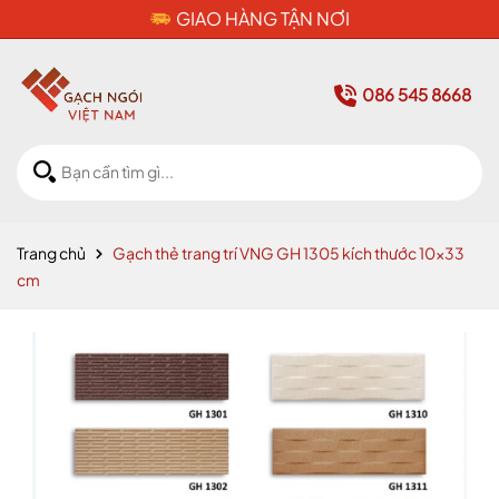
CAM KẾT HÀNG CHÍNH HÃNG
086 545 8668
Trang chủ
Gạch thẻ trang trí VNG GH 1305 kích thước 10x33
cm