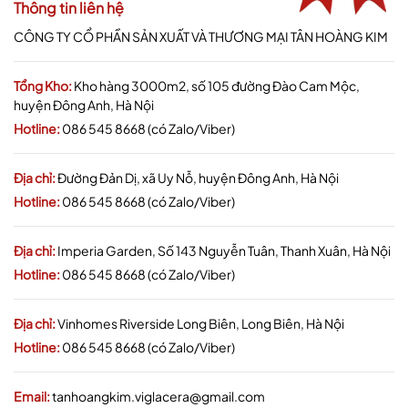
Thông tin liên hệ
CÔNG TY CỔ PHẦN SẢN XUẤT VÀ THƯƠNG MẠI TÂN HOÀNG KIM
Tổng Kho:
Kho hàng 3000m2, số 105 đường Đào Cam Mộc,
huyện Đông Anh, Hà Nội
Hotline:
086 545 8668 (có Zalo/Viber)
Địa chỉ:
Đường Đản Dị, xã Uy Nỗ, huyện Đông Anh, Hà Nội
Hotline:
086 545 8668 (có Zalo/Viber)
Địa chỉ:
Imperia Garden, Số 143 Nguyễn Tuân, Thanh Xuân, Hà Nội
Hotline:
086 545 8668 (có Zalo/Viber)
Địa chỉ:
Vinhomes Riverside Long Biên, Long Biên, Hà Nội
Hotline:
086 545 8668 (có Zalo/Viber)
Email:
tanhoangkim.viglacera@gmail.com