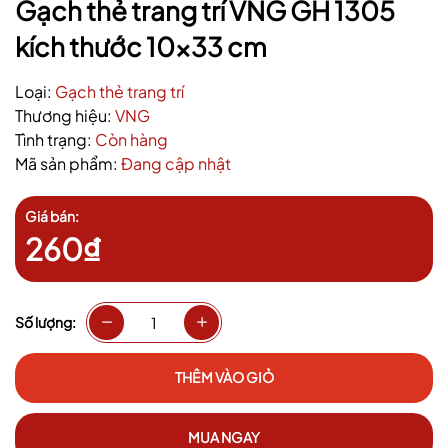
Gạch thẻ trang trí VNG GH 1305
kích thước 10x33 cm
Loại:
Gạch thẻ trang trí
Thương hiệu:
VNG
Tình trạng:
Còn hàng
Mã sản phẩm:
Đang cập nhật
Giá bán:
260₫
Số lượng:
THÊM VÀO GIỎ
MUA NGAY