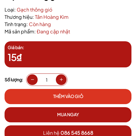
Loại:
Gạch thông gió
Thương hiệu:
Tân Hoàng Kim
Tình trạng:
Còn hàng
Mã sản phẩm:
Đang cập nhật
Giá bán:
15₫
Số lượng:
THÊM VÀO GIỎ
MUA NGAY
Liên hệ
086 545 8668