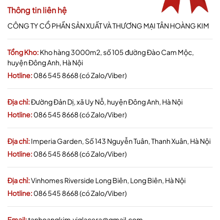
Thông tin liên hệ
CÔNG TY CỔ PHẦN SẢN XUẤT VÀ THƯƠNG MẠI TÂN HOÀNG KIM
Tổng Kho:
Kho hàng 3000m2, số 105 đường Đào Cam Mộc,
huyện Đông Anh, Hà Nội
Hotline:
086 545 8668 (có Zalo/Viber)
Địa chỉ:
Đường Đản Dị, xã Uy Nỗ, huyện Đông Anh, Hà Nội
Hotline:
086 545 8668 (có Zalo/Viber)
Địa chỉ:
Imperia Garden, Số 143 Nguyễn Tuân, Thanh Xuân, Hà Nội
Hotline:
086 545 8668 (có Zalo/Viber)
Địa chỉ:
Vinhomes Riverside Long Biên, Long Biên, Hà Nội
Hotline:
086 545 8668 (có Zalo/Viber)
Email:
tanhoangkim.viglacera@gmail.com