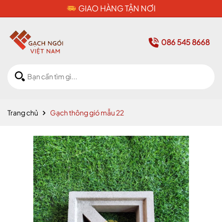
CAM KẾT HÀNG CHÍNH HÃNG
086 545 8668
Trang chủ
Gạch thông gió mẫu 22