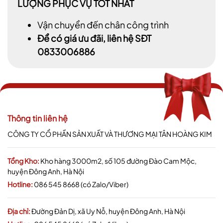
LƯỢNG PHỤC VỤ TỐT NHẤT
Vận chuyển đến chân công trình
Để có giá ưu đãi, liên hệ SĐT
0833006886
Thông tin liên hệ
CÔNG TY CỔ PHẦN SẢN XUẤT VÀ THƯƠNG MẠI TÂN HOÀNG KIM
Tổng Kho:
Kho hàng 3000m2, số 105 đường Đào Cam Mộc,
huyện Đông Anh, Hà Nội
Hotline:
086 545 8668 (có Zalo/Viber)
Địa chỉ:
Đường Đản Dị, xã Uy Nỗ, huyện Đông Anh, Hà Nội