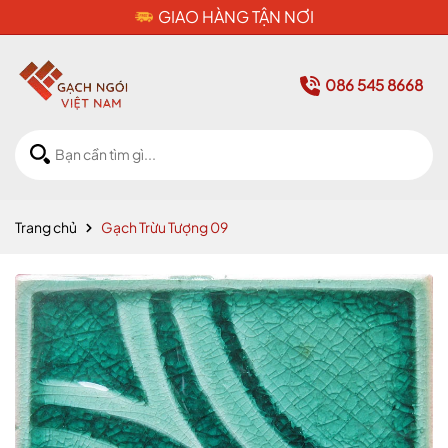
CAM KẾT HÀNG CHÍNH HÃNG
086 545 8668
Trang chủ
Gạch Trừu Tượng 09