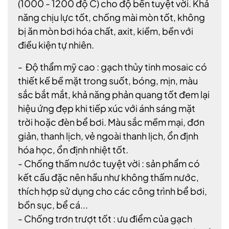
(1000 - 1200 độ C) cho độ bền tuyệt vời. Khả
năng chịu lực tốt, chống mài mòn tốt, không
bị ăn mòn bơi hóa chất, axit, kiềm, bền với
điều kiện tự nhiên.
- Độ thẩm mỹ cao : gạch thủy tinh mosaic có
thiết kế bề mặt trong suốt, bóng, mịn, màu
sắc bắt mắt, khả năng phản quang tốt đem lại
hiệu ứng đẹp khi tiếp xúc với ánh sáng mặt
trời hoặc đèn bể bơi. Màu sắc mềm mại, đơn
giản, thanh lịch, vẻ ngoài thanh lịch, ổn định
hóa học, ổn định nhiệt tốt.
- Chống thấm nước tuyệt vời : sản phẩm có
kết cấu đặc nên hầu như không thấm nước,
thích hợp sử dụng cho các công trình bể bơi,
bồn sục, bể cá...
- Chống trơn trượt tốt : ưu điểm của gạch