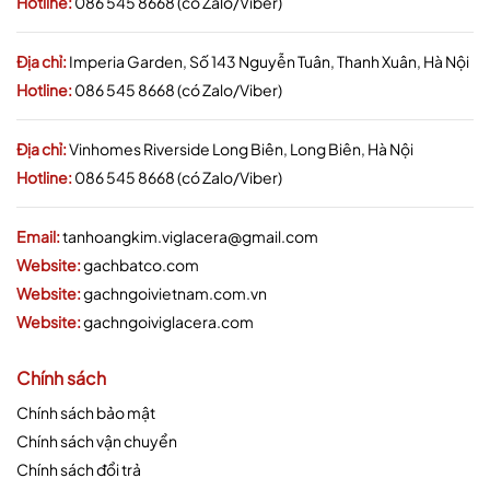
Hotline:
086 545 8668 (có Zalo/Viber)
Địa chỉ:
Imperia Garden, Số 143 Nguyễn Tuân, Thanh Xuân, Hà Nội
Hotline:
086 545 8668 (có Zalo/Viber)
Địa chỉ:
Vinhomes Riverside Long Biên, Long Biên, Hà Nội
Hotline:
086 545 8668 (có Zalo/Viber)
Email:
tanhoangkim.viglacera@gmail.com
Website:
gachbatco.com
Website:
gachngoivietnam.com.vn
Website:
gachngoiviglacera.com
Chính sách
Chính sách bảo mật
Chính sách vận chuyển
Chính sách đổi trả