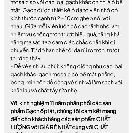
mosaic so với các loại gạch khác chính là ở bề
mặt. Gạch được thiết kế ở dạng viên nhỏ có
kích thước cạnh từ 2 - 10cm ghép nối với
nhau. Giữa mỗi viên luôn có các rãnh nhỏ làm
nhiệm vụ chống trơn trượt hiệu quả, tăng khả
năng ma sát, tạo cảm giác chắc chắn khi di
chuyển. Từ đó hạn chế tối đa rủi ro trơn, trượt
thường thấy.
- Dễ vệ sinh lau chùi: không giống như các loại
gạch khác, gạch mosaic có bề mặt phẳng,
bóng, mịn nên dễ dàng vệ sinh và làm sạch với
khăn lau và chất tẩy rửa nhẹ.
Với kinh nghiệm 11 năm phân phối các sản
phẩm Gạch ốp lát, chúng tôi cam kết mang
đến cho khách hàng các sản phẩm CHẤT
LƯỢNG với GIÁ RẺ NHẤT cùng với CHẤT