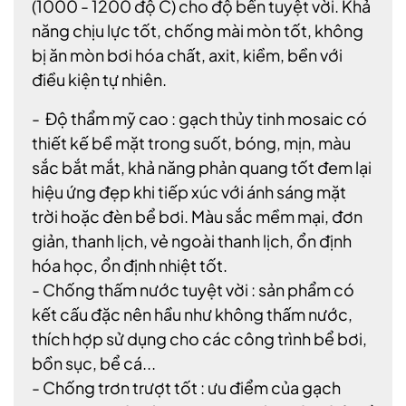
(1000 - 1200 độ C) cho độ bền tuyệt vời. Khả
năng chịu lực tốt, chống mài mòn tốt, không
bị ăn mòn bơi hóa chất, axit, kiềm, bền với
điều kiện tự nhiên.
- Độ thẩm mỹ cao : gạch thủy tinh mosaic có
thiết kế bề mặt trong suốt, bóng, mịn, màu
sắc bắt mắt, khả năng phản quang tốt đem lại
hiệu ứng đẹp khi tiếp xúc với ánh sáng mặt
trời hoặc đèn bể bơi. Màu sắc mềm mại, đơn
giản, thanh lịch, vẻ ngoài thanh lịch, ổn định
hóa học, ổn định nhiệt tốt.
- Chống thấm nước tuyệt vời : sản phẩm có
kết cấu đặc nên hầu như không thấm nước,
thích hợp sử dụng cho các công trình bể bơi,
bồn sục, bể cá...
- Chống trơn trượt tốt : ưu điểm của gạch