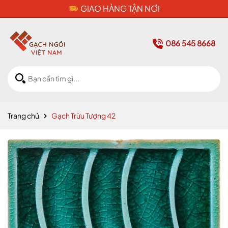
CAM KẾT HÀNG CHÍNH HÃNG
086 545 8668
Trang chủ
Gạch Trừu Tượng 42