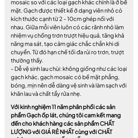
mosaic so với các loại gạch khác chính là ở bề
mặt. Gạch được thiết kế ở dạng viên nhỏ có
kích thước cạnh từ 2 - 10cm ghép nối với
nhau. Giữa mỗi viên luôn có các rãnh nhỏ làm
nhiệm vụ chống trơn trượt hiệu quả, tăng khả
năng ma sát, tạo cảm giác chắc chắn khi di
chuyển. Từ đó hạn chế tối đa rủi ro trơn, trượt
thường thấy.
- Dễ vệ sinh lau chùi: không giống như các loại
gạch khác, gạch mosaic có bề mặt phẳng,
bóng, mịn nên dễ dàng vệ sinh và làm sạch với
khăn lau và chất tẩy rửa nhẹ.
Với kinh nghiệm 11 năm phân phối các sản
phẩm Gạch ốp lát, chúng tôi cam kết mang
đến cho khách hàng các sản phẩm CHẤT
LƯỢNG với GIÁ RẺ NHẤT cùng với CHẤT