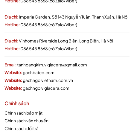
Hotline:
086 545 8668 (có Zalo/Viber)
Địa chỉ:
Imperia Garden, Số 143 Nguyễn Tuân, Thanh Xuân, Hà Nội
Hotline:
086 545 8668 (có Zalo/Viber)
Địa chỉ:
Vinhomes Riverside Long Biên, Long Biên, Hà Nội
Hotline:
086 545 8668 (có Zalo/Viber)
Email:
tanhoangkim.viglacera@gmail.com
Website:
gachbatco.com
Website:
gachngoivietnam.com.vn
Website:
gachngoiviglacera.com
Chính sách
Chính sách bảo mật
Chính sách vận chuyển
Chính sách đổi trả