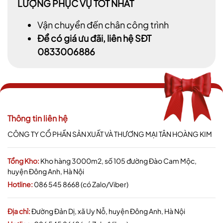
LƯỢNG PHỤC VỤ TỐT NHẤT
Vận chuyển đến chân công trình
Để có giá ưu đãi, liên hệ SĐT
0833006886
Thông tin liên hệ
CÔNG TY CỔ PHẦN SẢN XUẤT VÀ THƯƠNG MẠI TÂN HOÀNG KIM
Tổng Kho:
Kho hàng 3000m2, số 105 đường Đào Cam Mộc,
huyện Đông Anh, Hà Nội
Hotline:
086 545 8668 (có Zalo/Viber)
Địa chỉ:
Đường Đản Dị, xã Uy Nỗ, huyện Đông Anh, Hà Nội