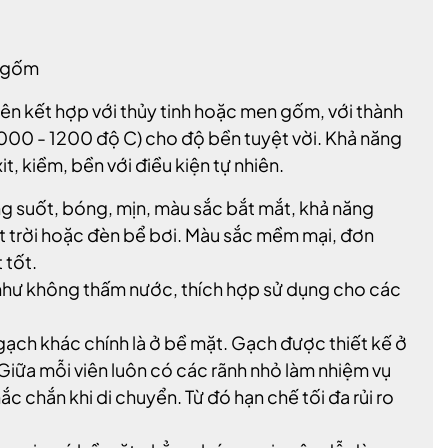
n gốm
ên kết hợp với thủy tinh hoặc men gốm, với thành
(1000 - 1200 độ C) cho độ bền tuyệt vời. Khả năng
t, kiềm, bền với điều kiện tự nhiên.
ng suốt, bóng, mịn, màu sắc bắt mắt, khả năng
ặt trời hoặc đèn bể bơi. Màu sắc mềm mại, đơn
 tốt.
 như không thấm nước, thích hợp sử dụng cho các
 gạch khác chính là ở bề mặt. Gạch được thiết kế ở
Giữa mỗi viên luôn có các rãnh nhỏ làm nhiệm vụ
c chắn khi di chuyển. Từ đó hạn chế tối đa rủi ro