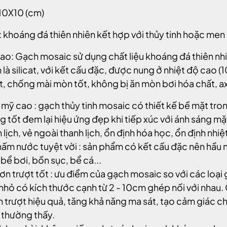
 10X10 (cm)
u: khoáng đá thiên nhiên kết hợp với thủy tinh hoặc me
ao: Gạch mosaic sử dụng chất liệu khoáng đá thiên nhi
 là silicat, với kết cấu đặc, được nung ở nhiệt độ cao 
ốt, chống mài mòn tốt, không bị ăn mòn bơi hóa chất, axi
mỹ cao : gạch thủy tinh mosaic có thiết kế bề mặt tro
 tốt đem lại hiệu ứng đẹp khi tiếp xúc với ánh sáng m
 lịch, vẻ ngoài thanh lịch, ổn định hóa học, ổn định nhiệt
ấm nước tuyệt vời : sản phẩm có kết cấu đặc nên hầu
 bể bơi, bồn sục, bể cá...
ơn trượt tốt : ưu điểm của gạch mosaic so với các loại
nhỏ có kích thước cạnh từ 2 - 10cm ghép nối với nhau. 
 trượt hiệu quả, tăng khả năng ma sát, tạo cảm giác chắ
t thường thấy.