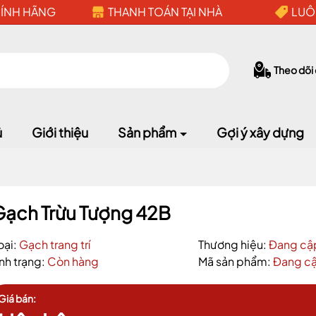
HÍNH HÃNG
THANH TOÁN TẠI NHÀ
LUÔ
Theo dõi
ủ
Giới thiệu
Sản phẩm
Gợi ý xây dựng
Gạch Trừu Tượng 42B
Mã giảm giá:
oại:
Gạch trang trí
Thương hiệu:
Đang cậ
Ngày hết hạn:
ình trạng:
Còn hàng
Mã sản phẩm:
Đang cậ
Điều kiện:
Giá bán: