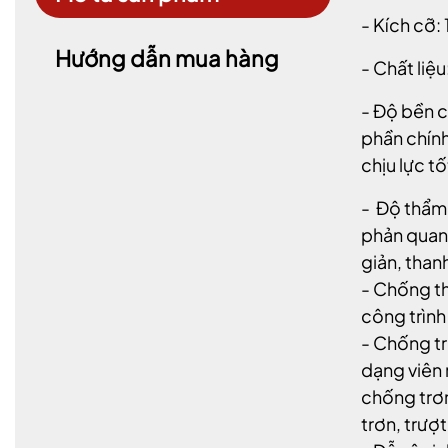
- Kích cỡ:
Hướng dẫn mua hàng
- Chất liệ
- Độ bền c
phần chính
chịu lực t
- Độ thẩm 
phản quang
giản, thanh
- Chống th
công trình
- Chống tr
dạng viên 
chống trơn
trơn, trượ