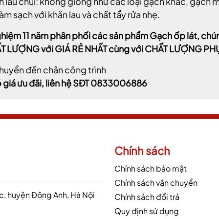
nh lau chùi: không giống như các loại gạch khác, gạc
làm sạch với khăn lau và chất tẩy rửa nhẹ.
ghiệm 11 năm phân phối các sản phẩm Gạch ốp lát, ch
T LƯỢNG với GIÁ RẺ NHẤT cùng với CHẤT LƯỢNG PH
huyển đến chân công trình
 giá ưu đãi, liên hệ SĐT 0833006886
Chính sách
Chính sách bảo mật
Chính sách vận chuyển
 huyện Đông Anh, Hà Nội
Chính sách đổi trả
Quy định sử dụng