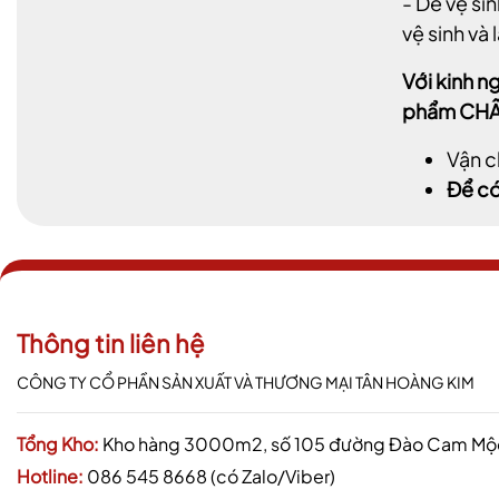
- Dễ vệ si
vệ sinh và 
Với kinh n
phẩm CHẤ
Vận c
Để có
Thông tin liên hệ
CÔNG TY CỔ PHẦN SẢN XUẤT VÀ THƯƠNG MẠI TÂN HOÀNG KIM
Tổng Kho:
Kho hàng 3000m2, số 105 đường Đào Cam Mộc,
Hotline:
086 545 8668 (có Zalo/Viber)