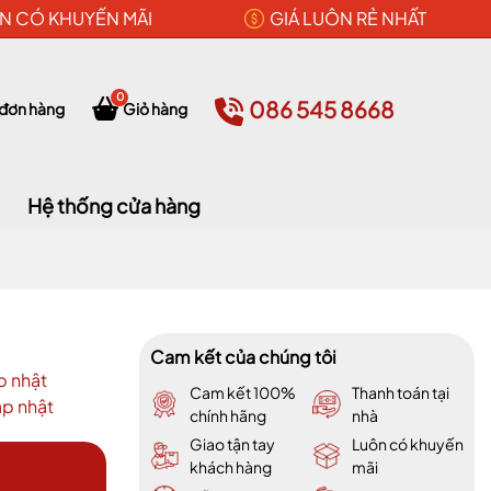
N CÓ KHUYẾN MÃI
GIÁ LUÔN RẺ NHẤT
0
086 545 8668
 đơn hàng
Giỏ hàng
Hệ thống cửa hàng
Cam kết của chúng tôi
p nhật
Cam kết 100%
Thanh toán tại
p nhật
chính hãng
nhà
Giao tận tay
Luôn có khuyến
khách hàng
mãi