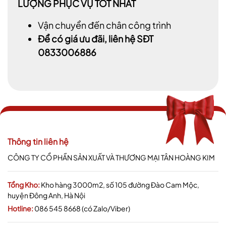
LƯỢNG PHỤC VỤ TỐT NHẤT
Vận chuyển đến chân công trình
Để có giá ưu đãi, liên hệ SĐT
0833006886
Thông tin liên hệ
CÔNG TY CỔ PHẦN SẢN XUẤT VÀ THƯƠNG MẠI TÂN HOÀNG KIM
Tổng Kho:
Kho hàng 3000m2, số 105 đường Đào Cam Mộc,
huyện Đông Anh, Hà Nội
Hotline:
086 545 8668 (có Zalo/Viber)