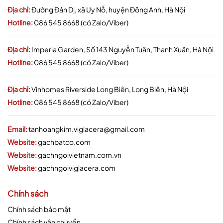
Địa chỉ:
Đường Đản Dị, xã Uy Nỗ, huyện Đông Anh, Hà Nội
Hotline:
086 545 8668 (có Zalo/Viber)
Địa chỉ:
Imperia Garden, Số 143 Nguyễn Tuân, Thanh Xuân, Hà Nội
Hotline:
086 545 8668 (có Zalo/Viber)
Địa chỉ:
Vinhomes Riverside Long Biên, Long Biên, Hà Nội
Hotline:
086 545 8668 (có Zalo/Viber)
Email:
tanhoangkim.viglacera@gmail.com
Website:
gachbatco.com
Website:
gachngoivietnam.com.vn
Website:
gachngoiviglacera.com
Chính sách
Chính sách bảo mật
Chính sách vận chuyển