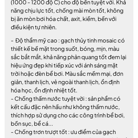
(1000 - 1200 độ C) cho độ bền tuyệt vời. Khả
năng chịu lực tốt, chống mài mòn tốt, không
bị ăn mòn bơi hóa chất, axit, kiềm, bền với
điều kiện tự nhiên.
- Độ thẩm mỹ cao : gạch thủy tinh mosaic có
thiết kế bề mặt trong suốt, bóng, mịn, màu
sắc bắt mắt, khả năng phản quang tốt đem lại
hiệu ứng đẹp khi tiếp xúc với ánh sáng mặt
trời hoặc đèn bể bơi. Màu sắc mềm mại, đơn
giản, thanh lịch, vẻ ngoài thanh lịch, ổn định
hóa học, ổn định nhiệt tốt.
- Chống thấm nước tuyệt vời : sản phẩm có
kết cấu đặc nên hầu như không thấm nước,
thích hợp sử dụng cho các công trình bể bơi,
bồn sục, bể cá...
- Chống trơn trượt tốt : ưu điểm của gạch