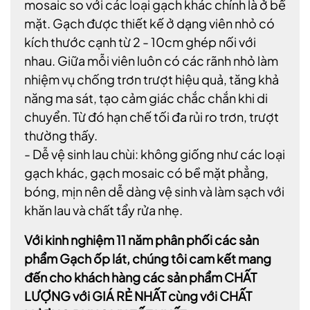
mosaic so với các loại gạch khác chính là ở bề
mặt. Gạch được thiết kế ở dạng viên nhỏ có
kích thước cạnh từ 2 - 10cm ghép nối với
nhau. Giữa mỗi viên luôn có các rãnh nhỏ làm
nhiệm vụ chống trơn trượt hiệu quả, tăng khả
năng ma sát, tạo cảm giác chắc chắn khi di
chuyển. Từ đó hạn chế tối đa rủi ro trơn, trượt
thường thấy.
- Dễ vệ sinh lau chùi: không giống như các loại
gạch khác, gạch mosaic có bề mặt phẳng,
bóng, mịn nên dễ dàng vệ sinh và làm sạch với
khăn lau và chất tẩy rửa nhẹ.
Với kinh nghiệm 11 năm phân phối các sản
phẩm Gạch ốp lát, chúng tôi cam kết mang
đến cho khách hàng các sản phẩm CHẤT
LƯỢNG với GIÁ RẺ NHẤT cùng với CHẤT