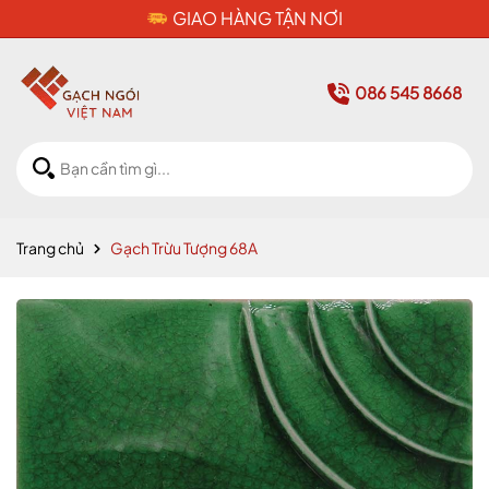
CAM KẾT HÀNG CHÍNH HÃNG
086 545 8668
Trang chủ
Gạch Trừu Tượng 68A