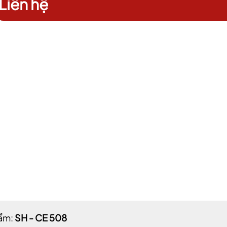
Liên hệ
ẩm:
SH - CE 508