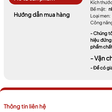
Kích thước
Bề mặt:
n
Hướng dẫn mua hàng
Loại men:
Công năn
- Chúng tô
hiệu đứng
phẩm chất 
- Vận c
- Để có gi
Thông tin liên hệ