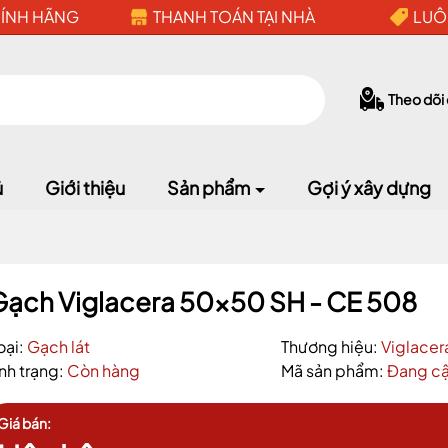
HÍNH HÃNG
THANH TOÁN TẠI NHÀ
LUÔ
Theo dõi
ủ
Giới thiệu
Sản phẩm
Gợi ý xây dựng
Mã giảm giá:
Gạch Viglacera 50x50 SH - CE 508
Ngày hết hạn:
oại:
Gạch lát
Thương hiệu:
Viglacer
ình trạng:
Còn hàng
Mã sản phẩm:
Đang cậ
Điều kiện:
Giá bán: