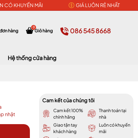
N CÓ KHUYẾN MÃI
GIÁ LUÔN RẺ NHẤT
0
086 545 8668
 đơn hàng
Giỏ hàng
Hệ thống cửa hàng
Cam kết của chúng tôi
a
Cam kết 100%
Thanh toán tại
p nhật
chính hãng
nhà
Giao tận tay
Luôn có khuyến
khách hàng
mãi