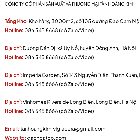
CÔNG TY CỔ PHẦN SẢN XUẤT VÀ THƯƠNG MẠI TÂN HOÀNG KIM
Tổng Kho:
Kho hàng 3000m2, số 105 đường Đào Cam Mộc,
Hotline:
086 545 8668 (có Zalo/Viber)
Địa chỉ:
Đường Đản Dị, xã Uy Nỗ, huyện Đông Anh, Hà Nội
Hotline:
086 545 8668 (có Zalo/Viber)
Địa chỉ:
Imperia Garden, Số 143 Nguyễn Tuân, Thanh Xuân,
Hotline:
086 545 8668 (có Zalo/Viber)
Địa chỉ:
Vinhomes Riverside Long Biên, Long Biên, Hà Nội
Hotline:
086 545 8668 (có Zalo/Viber)
Email:
tanhoangkim.viglacera@gmail.com
Website:
gachbatco.com