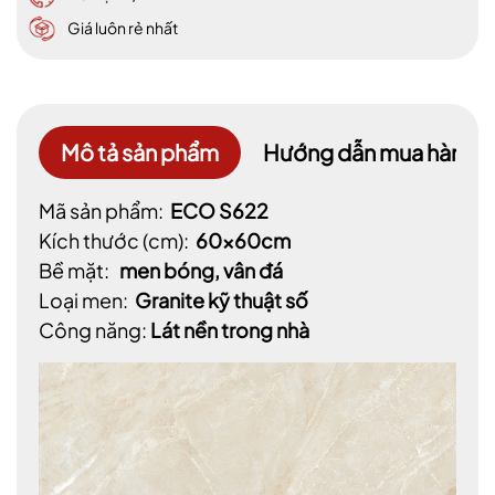
Giá luôn rẻ nhất
Mô tả sản phẩm
Hướng dẫn mua hàng
Mã sản phẩm:
ECO S622
Kích thước (cm):
60x60cm
Bề mặt:
men bóng, vân đá
Loại men:
Granite kỹ thuật số
Công năng:
Lát nền trong nhà