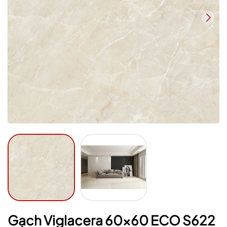
Mã giảm giá:
Ngày hết hạn:
Điều kiện:
Gạch Viglacera 60x60 ECO S622