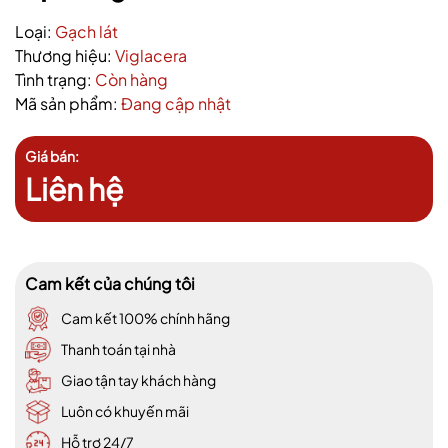
Loại:
Gạch lát
Thương hiệu:
Viglacera
Tình trạng:
Còn hàng
Mã sản phẩm:
Đang cập nhật
Giá bán:
Liên hệ
Cam kết của chúng tôi
Cam kết 100% chính hãng
Thanh toán tại nhà
Giao tận tay khách hàng
Luôn có khuyến mãi
Hỗ trợ 24/7