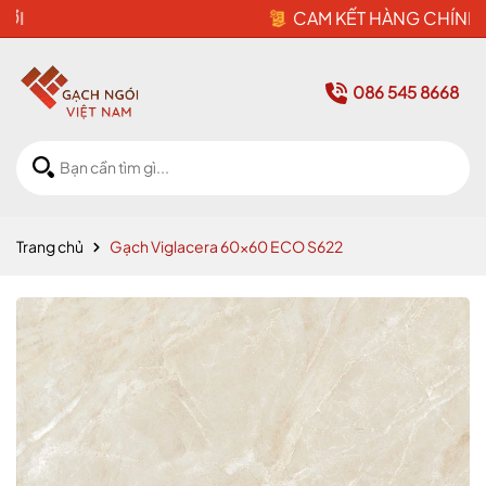
CAM KẾT HÀNG CHÍNH HÃNG
086 545 8668
Trang chủ
Gạch Viglacera 60x60 ECO S622