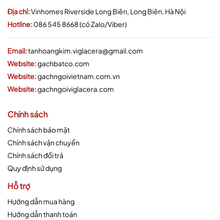
Địa chỉ:
Vinhomes Riverside Long Biên, Long Biên, Hà Nội
Hotline:
086 545 8668 (có Zalo/Viber)
Email:
tanhoangkim.viglacera@gmail.com
Website:
gachbatco.com
Website:
gachngoivietnam.com.vn
Website:
gachngoiviglacera.com
Chính sách
Chính sách bảo mật
Chính sách vận chuyển
Chính sách đổi trả
Quy định sử dụng
Hỗ trợ
Hướng dẫn mua hàng
Hướng dẫn thanh toán