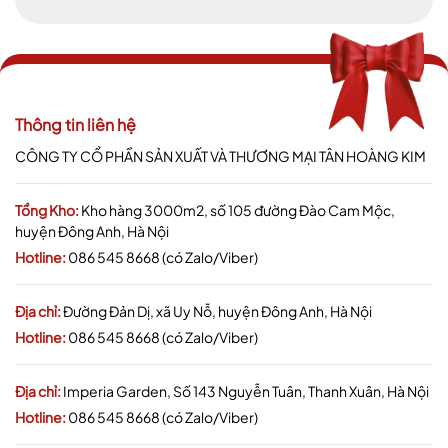
Thông tin liên hệ
CÔNG TY CỔ PHẦN SẢN XUẤT VÀ THƯƠNG MẠI TÂN HOÀNG KIM
Tổng Kho:
Kho hàng 3000m2, số 105 đường Đào Cam Mộc,
huyện Đông Anh, Hà Nội
Hotline:
086 545 8668 (có Zalo/Viber)
Địa chỉ:
Đường Đản Dị, xã Uy Nỗ, huyện Đông Anh, Hà Nội
Hotline:
086 545 8668 (có Zalo/Viber)
Địa chỉ:
Imperia Garden, Số 143 Nguyễn Tuân, Thanh Xuân, Hà Nội
Hotline:
086 545 8668 (có Zalo/Viber)