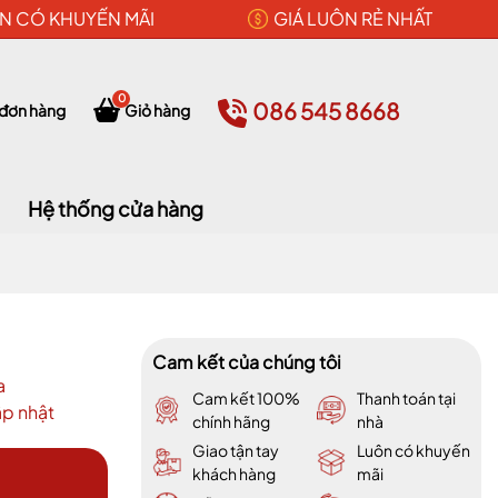
N CÓ KHUYẾN MÃI
GIÁ LUÔN RẺ NHẤT
0
086 545 8668
 đơn hàng
Giỏ hàng
Hệ thống cửa hàng
Cam kết của chúng tôi
a
Cam kết 100%
Thanh toán tại
p nhật
chính hãng
nhà
Giao tận tay
Luôn có khuyến
khách hàng
mãi