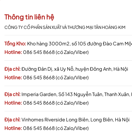
Thông tin liên hệ
CÔNG TY CỔ PHẦN SẢN XUẤT VÀ THƯƠNG MẠI TÂN HOÀNG KIM
Tổng Kho:
Kho hàng 3000m2, số 105 đường Đào Cam Mộc,
Hotline:
086 545 8668 (có Zalo/Viber)
Địa chỉ:
Đường Đản Dị, xã Uy Nỗ, huyện Đông Anh, Hà Nội
Hotline:
086 545 8668 (có Zalo/Viber)
Địa chỉ:
Imperia Garden, Số 143 Nguyễn Tuân, Thanh Xuân,
Hotline:
086 545 8668 (có Zalo/Viber)
Địa chỉ:
Vinhomes Riverside Long Biên, Long Biên, Hà Nội
Hotline:
086 545 8668 (có Zalo/Viber)