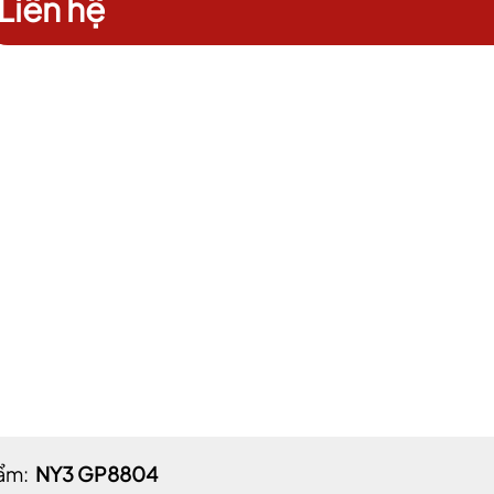
Liên hệ
Điều kiện:
ẩm:
NY3 GP8804