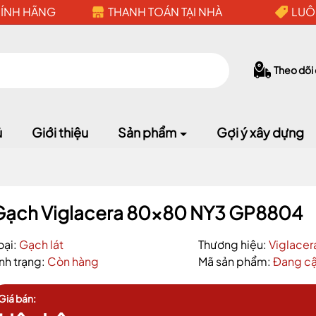
HÍNH HÃNG
THANH TOÁN TẠI NHÀ
LUÔ
Theo dõi
ủ
Giới thiệu
Sản phẩm
Gợi ý xây dựng
Gạch Viglacera 80x80 NY3 GP8804
oại:
Gạch lát
Thương hiệu:
Viglacer
ình trạng:
Còn hàng
Mã sản phẩm:
Đang cậ
Mã giảm giá:
Giá bán:
Ngày hết hạn: