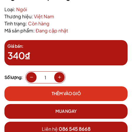
Loại:
Ngói
Thương hiệu:
Việt Nam
Tình trạng:
Còn hàng
Mã sản phẩm:
Đang cập nhật
Giá bán:
340₫
Số lượng:
THÊM VÀO GIỎ
MUA NGAY
Liên hệ
086 545 8668