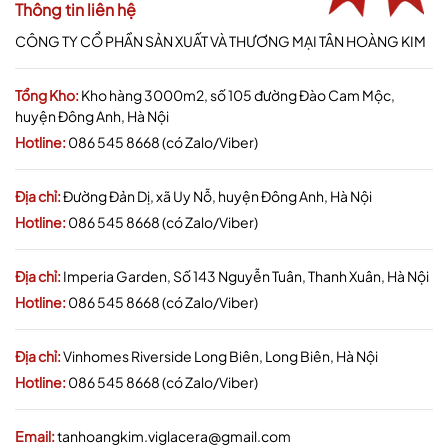
Thông tin liên hệ
CÔNG TY CỔ PHẦN SẢN XUẤT VÀ THƯƠNG MẠI TÂN HOÀNG KIM
Tổng Kho:
Kho hàng 3000m2, số 105 đường Đào Cam Mộc,
huyện Đông Anh, Hà Nội
Hotline:
086 545 8668 (có Zalo/Viber)
Địa chỉ:
Đường Đản Dị, xã Uy Nỗ, huyện Đông Anh, Hà Nội
Hotline:
086 545 8668 (có Zalo/Viber)
Địa chỉ:
Imperia Garden, Số 143 Nguyễn Tuân, Thanh Xuân, Hà Nội
Hotline:
086 545 8668 (có Zalo/Viber)
Địa chỉ:
Vinhomes Riverside Long Biên, Long Biên, Hà Nội
Hotline:
086 545 8668 (có Zalo/Viber)
Email:
tanhoangkim.viglacera@gmail.com