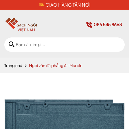
CAM KẾT HÀNG CHÍNH HÃNG
086 545 8668
Trang chủ
Ngói vân đá phẳng Air Marble
Mã giảm giá: