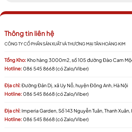
Thông tin liên hệ
CÔNG TY CỔ PHẦN SẢN XUẤT VÀ THƯƠNG MẠI TÂN HOÀNG KIM
Tổng Kho:
Kho hàng 3000m2, số 105 đường Đào Cam Mộc,
Hotline:
086 545 8668 (có Zalo/Viber)
Địa chỉ:
Đường Đản Dị, xã Uy Nỗ, huyện Đông Anh, Hà Nội
Hotline:
086 545 8668 (có Zalo/Viber)
Địa chỉ:
Imperia Garden, Số 143 Nguyễn Tuân, Thanh Xuân,
Hotline:
086 545 8668 (có Zalo/Viber)