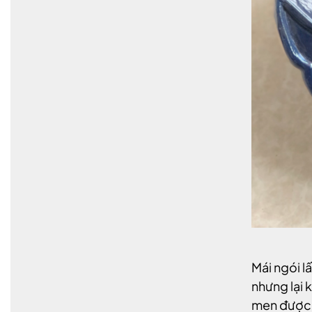
Mái ngói l
nhưng lại 
men được p