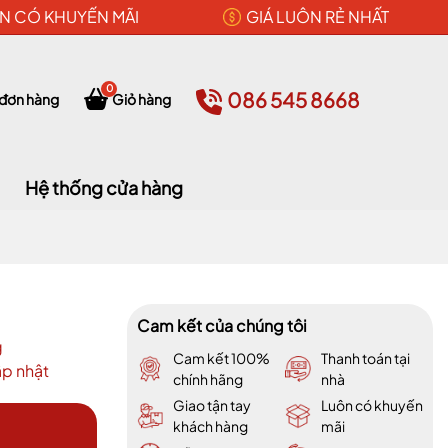
N CÓ KHUYẾN MÃI
GIÁ LUÔN RẺ NHẤT
0
086 545 8668
 đơn hàng
Giỏ hàng
Hệ thống cửa hàng
Cam kết của chúng tôi
g
Cam kết 100%
Thanh toán tại
p nhật
chính hãng
nhà
Giao tận tay
Luôn có khuyến
khách hàng
mãi