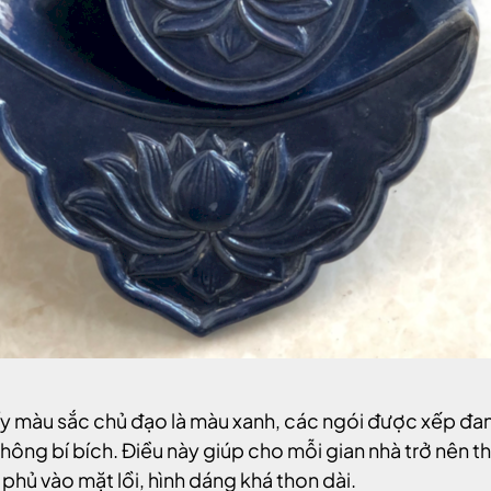
ấy màu sắc chủ đạo là màu xanh, các ngói được xếp đan
không bí bích. Điều này giúp cho mỗi gian nhà trở nên t
hủ vào mặt lồi, hình dáng khá thon dài.