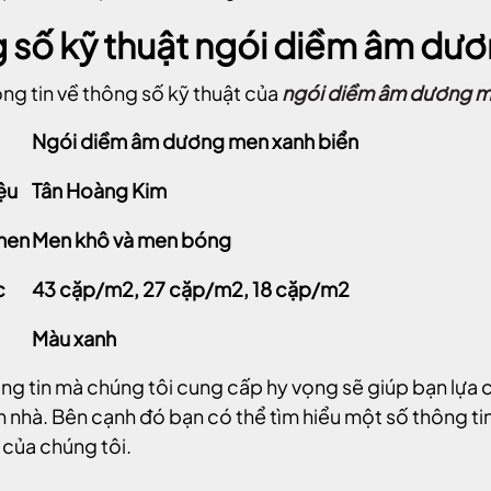
 số kỹ thuật ngói diềm âm dư
ng tin về thông số kỹ thuật của
ngói diềm âm dương m
Ngói diềm âm dương men xanh biển
ệu
Tân Hoàng Kim
 men
Men khô và men bóng
c
43 cặp/m2, 27 cặp/m2, 18 cặp/m2
Màu xanh
g tin mà chúng tôi cung cấp hy vọng sẽ giúp bạn lựa 
 nhà. Bên cạnh đó bạn có thể tìm hiểu một số thông t
 của chúng tôi.