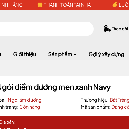
HÍNH HÃNG
THANH TOÁN TẠI NHÀ
LUÔ
Theo dõi
ủ
Giới thiệu
Sản phẩm
Gợi ý xây dựng
Ngói diềm dương men xanh Navy
oại:
Ngói âm dương
Thương hiệu:
Bát Tràn
ình trạng:
Còn hàng
Mã sản phẩm:
Đang cậ
Mã giảm giá:
Giá bán:
Ngày hết hạn: