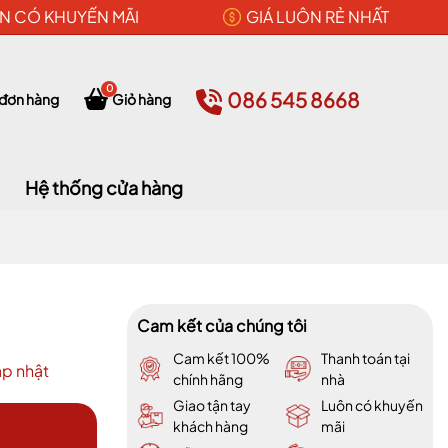
N CÓ KHUYẾN MÃI
GIÁ LUÔN RẺ NHẤT
0
086 545 8668
 đơn hàng
Giỏ hàng
Hệ thống cửa hàng
Cam kết của chúng tôi
Cam kết 100%
Thanh toán tại
p nhật
chính hãng
nhà
Giao tận tay
Luôn có khuyến
khách hàng
mãi