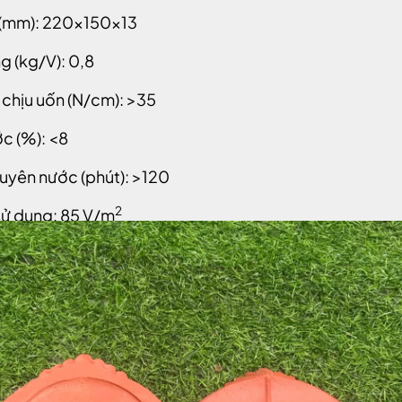
(mm): 220x150x13
g (kg/V): 0,8
chịu uốn (N/cm): >35
c (%): <8
xuyên nước (phút): >120
2
sử dụng: 85 V/m