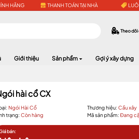
HÍNH HÃNG
THANH TOÁN TẠI NHÀ
LUÔ
Theo dõi
ủ
Giới thiệu
Sản phẩm
Gợi ý xây dựng
gói hài cổ CX
Mã giảm giá:
oại:
Ngói Hài Cổ
Thương hiệu:
Cầu xây
ình trạng:
Còn hàng
Mã sản phẩm:
Đang cậ
Ngày hết hạn:
Giá bán: