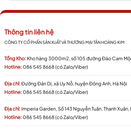
Thông tin liên hệ
CÔNG TY CỔ PHẦN SẢN XUẤT VÀ THƯƠNG MẠI TÂN HOÀNG KIM
Tổng Kho:
Kho hàng 3000m2, số 105 đường Đào Cam Mộc,
Hotline:
086 545 8668 (có Zalo/Viber)
Địa chỉ:
Đường Đản Dị, xã Uy Nỗ, huyện Đông Anh, Hà Nội
Hotline:
086 545 8668 (có Zalo/Viber)
Địa chỉ:
Imperia Garden, Số 143 Nguyễn Tuân, Thanh Xuân,
Hotline:
086 545 8668 (có Zalo/Viber)