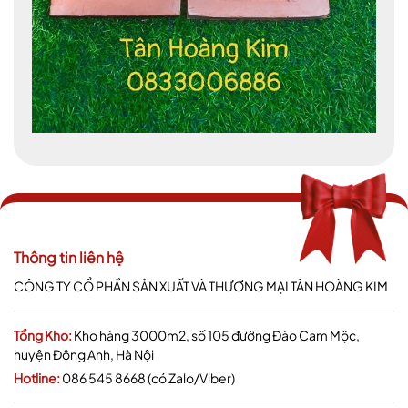
Thông tin liên hệ
CÔNG TY CỔ PHẦN SẢN XUẤT VÀ THƯƠNG MẠI TÂN HOÀNG KIM
Tổng Kho:
Kho hàng 3000m2, số 105 đường Đào Cam Mộc,
huyện Đông Anh, Hà Nội
Hotline:
086 545 8668 (có Zalo/Viber)