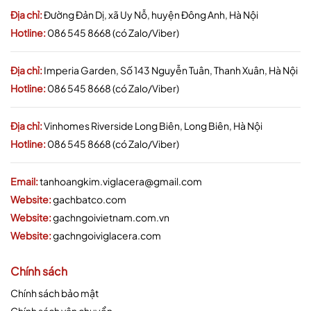
Địa chỉ:
Đường Đản Dị, xã Uy Nỗ, huyện Đông Anh, Hà Nội
Hotline:
086 545 8668 (có Zalo/Viber)
Địa chỉ:
Imperia Garden, Số 143 Nguyễn Tuân, Thanh Xuân, Hà Nội
Hotline:
086 545 8668 (có Zalo/Viber)
Địa chỉ:
Vinhomes Riverside Long Biên, Long Biên, Hà Nội
Hotline:
086 545 8668 (có Zalo/Viber)
Email:
tanhoangkim.viglacera@gmail.com
Website:
gachbatco.com
Website:
gachngoivietnam.com.vn
Website:
gachngoiviglacera.com
Chính sách
Chính sách bảo mật