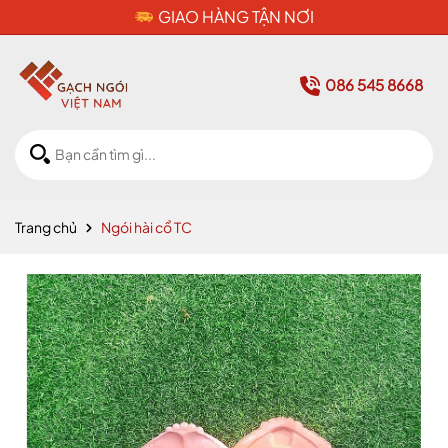
CAM KẾT HÀNG CHÍNH HÃNG
086 545 8668
Trang chủ
Ngói hài cổ TC