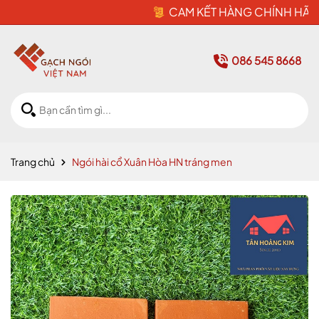
CAM KẾT HÀNG CHÍNH HÃNG
086 545 8668
Trang chủ
Ngói hài cổ Xuân Hòa HN tráng men