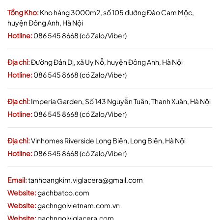
Tổng Kho:
Kho hàng 3000m2, số 105 đường Đào Cam Mộc,
huyện Đông Anh, Hà Nội
Hotline:
086 545 8668 (có Zalo/Viber)
Địa chỉ:
Đường Đản Dị, xã Uy Nỗ, huyện Đông Anh, Hà Nội
Hotline:
086 545 8668 (có Zalo/Viber)
Địa chỉ:
Imperia Garden, Số 143 Nguyễn Tuân, Thanh Xuân, Hà Nội
Hotline:
086 545 8668 (có Zalo/Viber)
Địa chỉ:
Vinhomes Riverside Long Biên, Long Biên, Hà Nội
Hotline:
086 545 8668 (có Zalo/Viber)
Email:
tanhoangkim.viglacera@gmail.com
Website:
gachbatco.com
Website:
gachngoivietnam.com.vn
Website:
gachngoiviglacera.com