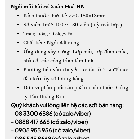
Ngói mũi hài cổ Xuân Hoà HN
Kích thước thực tế: 220x150x13mm
Số viên 1m2: 100 ~ 130 viên (tuỳ mái lợp )
Trọng lượng : 0.8kg/viên
Chất liệu: Ngói đất nung
Ứng dụng xây dựng: Lợp mái, lợp đình chùa,
nhà cổ, các công trình tâm linh…
Phương tiện vận chuyển: xe tải từ 5 tạ đến xe
đầu kéo tùy số lượng hàng.
Đơn vị phân phối sản phẩm chính thức: Công
ty Tân Hoàng Kim
Quý khách vui lòng liên hệ các sđt bán hàng:
-
08 3300 6886
(có zalo/viber)
-
0888 417 666
(có zalo/viber)
-
0905 955 956
(có zalo/viber)
- 086 545 8668
(có zalo/viber)