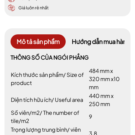
Giá luôn rẻ nhất
Mô tả sản phẩm
Hướng dẫn mua hàng
THÔNG SỐ CỦA NGÓI PHẲNG
484 mm x
Kích thước sản phẩm/ Size of
320 mm x10
product
mm
440 mm x
Diện tích hữu ích/ Useful area
250 mm
Số viên/m2/ The number of
9
tile/m2
Trọng lượng trung bình/ viên
3.8