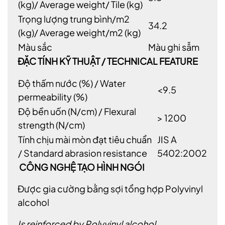
(kg)/ Average weight/ Tile (kg)
Trọng lượng trung bình/m2
34.2
(kg)/ Average weight/m2 (kg)
Màu sắc
Màu ghi sẫm
ĐẶC TÍNH KỸ THUẬT / TECHNICAL FEATURE
Độ thấm nước (%) / Water
<9.5
permeability (%)
Độ bền uốn (N/cm) / Flexural
> 1200
strength (N/cm)
Tính chịu mài mòn đạt tiêu chuẩn
JIS A
/ Standard abrasion resistance
5402:2002
CÔNG NGHỆ TẠO HÌNH NGÓI
Được gia cường bằng sợi tổng hợp Polyvinyl
alcohol
Is reinforced by Polyvinyl alcohol