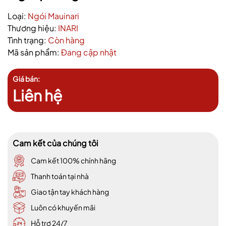
Loại:
Ngói Mauinari
Thương hiệu:
INARI
Tình trạng:
Còn hàng
Mã sản phẩm:
Đang cập nhật
Giá bán:
Liên hệ
Cam kết của chúng tôi
Cam kết 100% chính hãng
Thanh toán tại nhà
Giao tận tay khách hàng
Luôn có khuyến mãi
Hỗ trợ 24/7