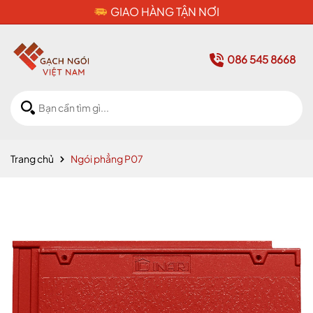
CAM KẾT HÀNG CHÍNH HÃNG
086 545 8668
Trang chủ
Ngói phẳng P07