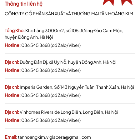
Thông tin liên hệ
CÔNG TY CỔ PHẦN SẢN XUẤT VÀ THƯƠNG MẠI TÂN HOÀNG KIM
Tổng Kho:
Kho hàng 3000m2, số 105 đường Đào Cam Mộc,
huyện Đông Anh, Hà Nội
Hotline:
086 545 8668 (có Zalo/Viber)
Địa chỉ:
Đường Đản Dị, xã Uy Nỗ, huyện Đông Anh, Hà Nội
Hotline:
086 545 8668 (có Zalo/Viber)
Địa chỉ:
Imperia Garden, Số 143 Nguyễn Tuân, Thanh Xuân, Hà Nội
Hotline:
086 545 8668 (có Zalo/Viber)
Địa chỉ:
Vinhomes Riverside Long Biên, Long Biên, Hà Nội
Hotline:
086 545 8668 (có Zalo/Viber)
Email:
tanhoangkim.viglacera@gmail.com