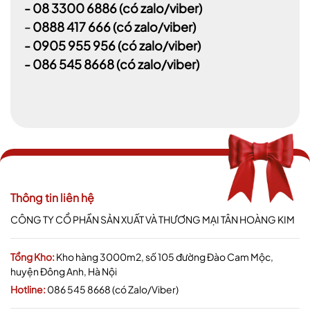
-
08 3300 6886
(có zalo/viber)
-
0888 417 666
(có zalo/viber)
-
0905 955 956
(có zalo/viber)
- 086 545 8668
(có zalo/viber)
Thông tin liên hệ
CÔNG TY CỔ PHẦN SẢN XUẤT VÀ THƯƠNG MẠI TÂN HOÀNG KIM
Tổng Kho:
Kho hàng 3000m2, số 105 đường Đào Cam Mộc,
huyện Đông Anh, Hà Nội
Hotline:
086 545 8668 (có Zalo/Viber)