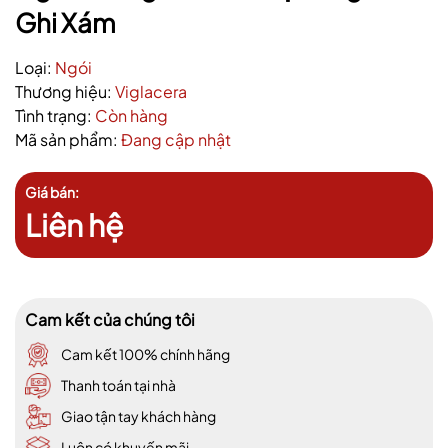
Ghi Xám
Loại:
Ngói
Thương hiệu:
Viglacera
Tình trạng:
Còn hàng
Mã sản phẩm:
Đang cập nhật
Giá bán:
Liên hệ
Cam kết của chúng tôi
Cam kết 100% chính hãng
Thanh toán tại nhà
Giao tận tay khách hàng
Luôn có khuyến mãi