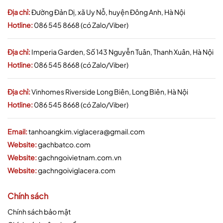
Địa chỉ:
Đường Đản Dị, xã Uy Nỗ, huyện Đông Anh, Hà Nội
Hotline:
086 545 8668 (có Zalo/Viber)
Địa chỉ:
Imperia Garden, Số 143 Nguyễn Tuân, Thanh Xuân, Hà Nội
Hotline:
086 545 8668 (có Zalo/Viber)
Địa chỉ:
Vinhomes Riverside Long Biên, Long Biên, Hà Nội
Hotline:
086 545 8668 (có Zalo/Viber)
Email:
tanhoangkim.viglacera@gmail.com
Website:
gachbatco.com
Website:
gachngoivietnam.com.vn
Website:
gachngoiviglacera.com
Chính sách
Chính sách bảo mật