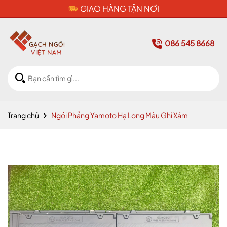
CAM KẾT HÀNG CHÍNH HÃNG
086 545 8668
Trang chủ
Ngói Phẳng Yamoto Hạ Long Màu Ghi Xám