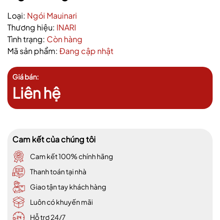
Loại:
Ngói Mauinari
Thương hiệu:
INARI
Tình trạng:
Còn hàng
Mã sản phẩm:
Đang cập nhật
Giá bán:
Liên hệ
Cam kết của chúng tôi
Cam kết 100% chính hãng
Thanh toán tại nhà
Giao tận tay khách hàng
Luôn có khuyến mãi
Hỗ trợ 24/7