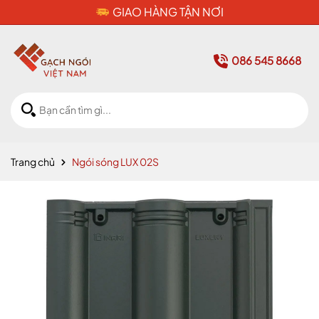
CAM KẾT HÀNG CHÍNH HÃNG
086 545 8668
Trang chủ
Ngói sóng LUX 02S