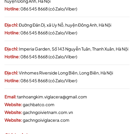
huyện Đông Anh, Hà Nội
Hotline:
086 545 8668 (có Zalo/Viber)
Địa chỉ:
Đường Đản Dị, xã Uy Nỗ, huyện Đông Anh, Hà Nội
Hotline:
086 545 8668 (có Zalo/Viber)
Địa chỉ:
Imperia Garden, Số 143 Nguyễn Tuân, Thanh Xuân, Hà Nội
Hotline:
086 545 8668 (có Zalo/Viber)
Địa chỉ:
Vinhomes Riverside Long Biên, Long Biên, Hà Nội
Hotline:
086 545 8668 (có Zalo/Viber)
Email:
tanhoangkim.viglacera@gmail.com
Website:
gachbatco.com
Website:
gachngoivietnam.com.vn
Website:
gachngoiviglacera.com