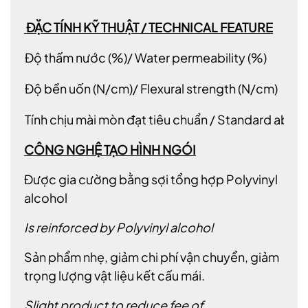
ÐẶC TÍNH KỸ THUẬT / TECHNICAL FEATURE
Độ thấm nước (%)/ Water permeability (%)
Độ bền uốn (N/cm)/ Flexural strength (N/cm)
Tính chịu mài mòn đạt tiêu chuẩn / Standard abras
CÔNG NGHỆ TẠO HÌNH NGÓI
Được gia cường bằng sợi tổng hợp Polyvinyl
alcohol
Is reinforced by Polyvinyl alcohol
Sản phẩm nhẹ, giảm chi phí vận chuyển, giảm
trọng lượng vật liệu kết cấu mái.
Slight product to reduce fee of