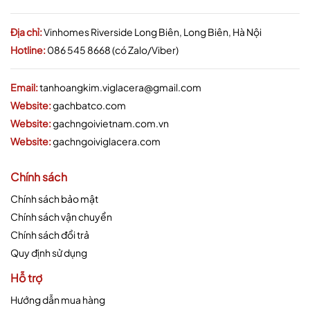
Địa chỉ:
Vinhomes Riverside Long Biên, Long Biên, Hà Nội
Hotline:
086 545 8668 (có Zalo/Viber)
Email:
tanhoangkim.viglacera@gmail.com
Website:
gachbatco.com
Website:
gachngoivietnam.com.vn
Website:
gachngoiviglacera.com
Chính sách
Chính sách bảo mật
Chính sách vận chuyển
Chính sách đổi trả
Quy định sử dụng
Hỗ trợ
Hướng dẫn mua hàng