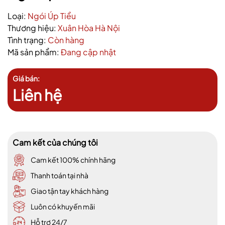
Loại:
Ngói Úp Tiểu
Thương hiệu:
Xuân Hòa Hà Nội
Tình trạng:
Còn hàng
Mã sản phẩm:
Đang cập nhật
Giá bán:
Liên hệ
Cam kết của chúng tôi
Cam kết 100% chính hãng
Thanh toán tại nhà
Giao tận tay khách hàng
Luôn có khuyến mãi
Hỗ trợ 24/7