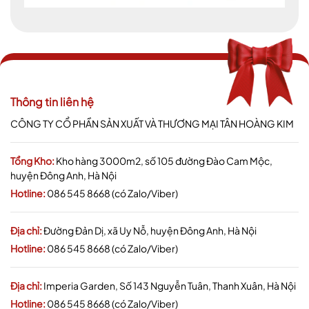
Thông tin liên hệ
CÔNG TY CỔ PHẦN SẢN XUẤT VÀ THƯƠNG MẠI TÂN HOÀNG KIM
Tổng Kho:
Kho hàng 3000m2, số 105 đường Đào Cam Mộc,
huyện Đông Anh, Hà Nội
Hotline:
086 545 8668 (có Zalo/Viber)
Địa chỉ:
Đường Đản Dị, xã Uy Nỗ, huyện Đông Anh, Hà Nội
Hotline:
086 545 8668 (có Zalo/Viber)
Địa chỉ:
Imperia Garden, Số 143 Nguyễn Tuân, Thanh Xuân, Hà Nội
Hotline:
086 545 8668 (có Zalo/Viber)