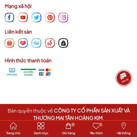
Mạng xã hội
Liên kết sàn
Hình thức thanh toán
Bản quyền thuộc về
CÔNG TY CỔ PHẦN SẢN XUẤT VÀ
THƯƠNG MẠI TÂN HOÀNG KIM
.
Cung cấp bởi
Sapo
0
0
Trang chủ
Danh mục
Giỏ hàng
Yêu thích
Hệ thống