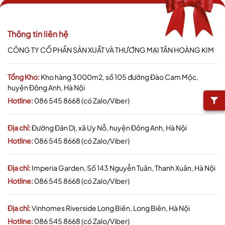
Thông tin liên hệ
CÔNG TY CỔ PHẦN SẢN XUẤT VÀ THƯƠNG MẠI TÂN HOÀNG KIM
Tổng Kho:
Kho hàng 3000m2, số 105 đường Đào Cam Mộc,
huyện Đông Anh, Hà Nội
Hotline:
086 545 8668 (có Zalo/Viber)
Địa chỉ:
Đường Đản Dị, xã Uy Nỗ, huyện Đông Anh, Hà Nội
Hotline:
086 545 8668 (có Zalo/Viber)
Địa chỉ:
Imperia Garden, Số 143 Nguyễn Tuân, Thanh Xuân, Hà Nội
Hotline:
086 545 8668 (có Zalo/Viber)
Địa chỉ:
Vinhomes Riverside Long Biên, Long Biên, Hà Nội
Hotline:
086 545 8668 (có Zalo/Viber)