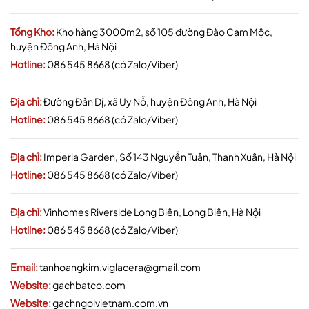
Tổng Kho:
Kho hàng 3000m2, số 105 đường Đào Cam Mộc,
huyện Đông Anh, Hà Nội
Hotline:
086 545 8668 (có Zalo/Viber)
Địa chỉ:
Đường Đản Dị, xã Uy Nỗ, huyện Đông Anh, Hà Nội
Hotline:
086 545 8668 (có Zalo/Viber)
Địa chỉ:
Imperia Garden, Số 143 Nguyễn Tuân, Thanh Xuân, Hà Nội
Hotline:
086 545 8668 (có Zalo/Viber)
Địa chỉ:
Vinhomes Riverside Long Biên, Long Biên, Hà Nội
Hotline:
086 545 8668 (có Zalo/Viber)
Email:
tanhoangkim.viglacera@gmail.com
Website:
gachbatco.com
Website:
gachngoivietnam.com.vn