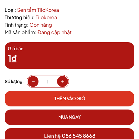
Loại:
Sen tắm TiloKorea
Thương hiệu:
Tilokorea
Tình trạng:
Còn hàng
Mã sản phẩm:
Đang cập nhật
Giá bán:
1₫
Số lượng:
THÊM VÀO GIỎ
MUA NGAY
Liên hệ
086 545 8668