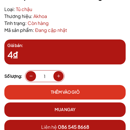
Loại:
Tủ chậu
Thương hiệu:
Akhoa
Tình trạng:
Còn hàng
Mã sản phẩm:
Đang cập nhật
Giá bán:
4₫
Số lượng:
THÊM VÀO GIỎ
MUA NGAY
Liên hệ
086 545 8668