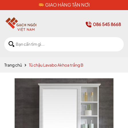
CAM KẾT HÀNG CHÍNH HÃNG
086 545 8668
Trang chủ
Tủ chậu Lavabo Akhoa trắng B
Mã giảm giá: