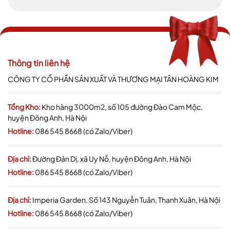
Thông tin liên hệ
CÔNG TY CỔ PHẦN SẢN XUẤT VÀ THƯƠNG MẠI TÂN HOÀNG KIM
Tổng Kho:
Kho hàng 3000m2, số 105 đường Đào Cam Mộc,
huyện Đông Anh, Hà Nội
Hotline:
086 545 8668 (có Zalo/Viber)
Địa chỉ:
Đường Đản Dị, xã Uy Nỗ, huyện Đông Anh, Hà Nội
Hotline:
086 545 8668 (có Zalo/Viber)
Địa chỉ:
Imperia Garden, Số 143 Nguyễn Tuân, Thanh Xuân, Hà Nội
Hotline:
086 545 8668 (có Zalo/Viber)