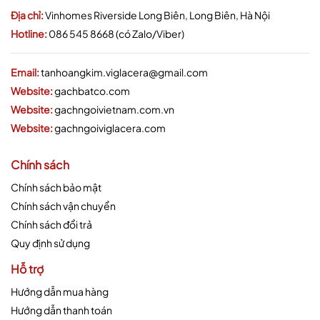
Địa chỉ:
Vinhomes Riverside Long Biên, Long Biên, Hà Nội
Hotline:
086 545 8668 (có Zalo/Viber)
Email:
tanhoangkim.viglacera@gmail.com
Website:
gachbatco.com
Website:
gachngoivietnam.com.vn
Website:
gachngoiviglacera.com
Chính sách
Chính sách bảo mật
Chính sách vận chuyển
Chính sách đổi trả
Quy định sử dụng
Hỗ trợ
Hướng dẫn mua hàng
Hướng dẫn thanh toán