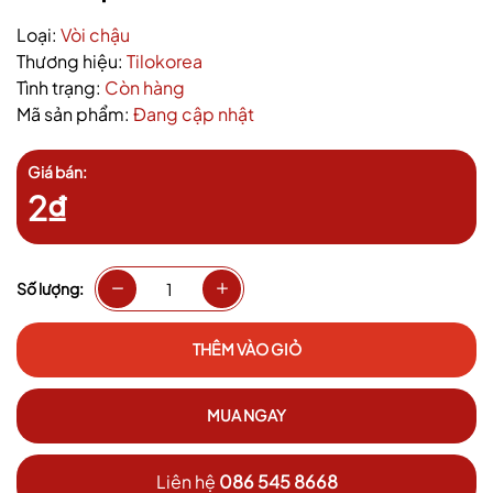
Loại:
Vòi chậu
Thương hiệu:
Tilokorea
Tình trạng:
Còn hàng
Mã sản phẩm:
Đang cập nhật
Giá bán:
2₫
Số lượng:
THÊM VÀO GIỎ
MUA NGAY
Liên hệ
086 545 8668