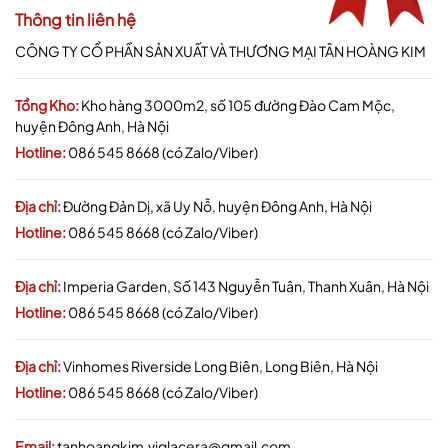
Thông tin liên hệ
CÔNG TY CỔ PHẦN SẢN XUẤT VÀ THƯƠNG MẠI TÂN HOÀNG KIM
Tổng Kho:
Kho hàng 3000m2, số 105 đường Đào Cam Mộc,
huyện Đông Anh, Hà Nội
Hotline:
086 545 8668 (có Zalo/Viber)
Địa chỉ:
Đường Đản Dị, xã Uy Nỗ, huyện Đông Anh, Hà Nội
Hotline:
086 545 8668 (có Zalo/Viber)
Địa chỉ:
Imperia Garden, Số 143 Nguyễn Tuân, Thanh Xuân, Hà Nội
Hotline:
086 545 8668 (có Zalo/Viber)
Địa chỉ:
Vinhomes Riverside Long Biên, Long Biên, Hà Nội
Hotline:
086 545 8668 (có Zalo/Viber)
Email:
tanhoangkim.viglacera@gmail.com